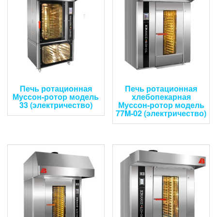
Печь ротационная
Печь ротационная
Муссон-ротор модель
хлебопекарная
33 (электричество)
Муссон-ротор модель
77M-02 (электричество)