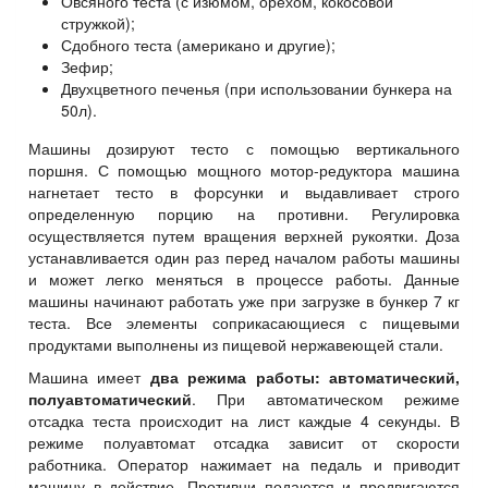
Овсяного теста (с изюмом, орехом, кокосовой
стружкой);
Сдобного теста (американо и другие);
Зефир;
Двухцветного печенья (при использовании бункера на
50л).
Машины дозируют тесто с помощью вертикального
поршня. С помощью мощного мотор-редуктора машина
нагнетает тесто в форсунки и выдавливает строго
определенную порцию на противни. Регулировка
осуществляется путем вращения верхней рукоятки. Доза
устанавливается один раз перед началом работы машины
и может легко меняться в процессе работы. Данные
машины начинают работать уже при загрузке в бункер 7 кг
теста. Все элементы соприкасающиеся с пищевыми
продуктами выполнены из пищевой нержавеющей стали.
Машина имеет
два режима работы: автоматический,
полуавтоматический
. При автоматическом режиме
отсадка теста происходит на лист каждые 4 секунды. В
режиме полуавтомат отсадка зависит от скорости
работника. Оператор нажимает на педаль и приводит
машину в действие. Противни подаются и продвигаются