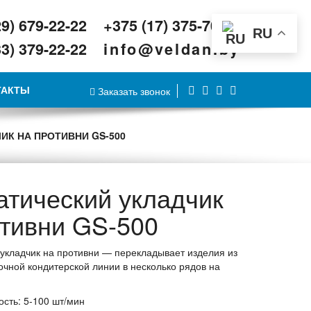
29) 679-22-22
+375 (17) 375-70-70
RU
33) 379-22-22
info@veldan.by
ТАКТЫ
Заказать звонок
ИК НА ПРОТИВНИ GS-500
атический укладчик
отивни GS-500
укладчик на противни — перекладывает изделия из
очной кондитерской линии в несколько рядов на
сть: 5-100 шт/мин