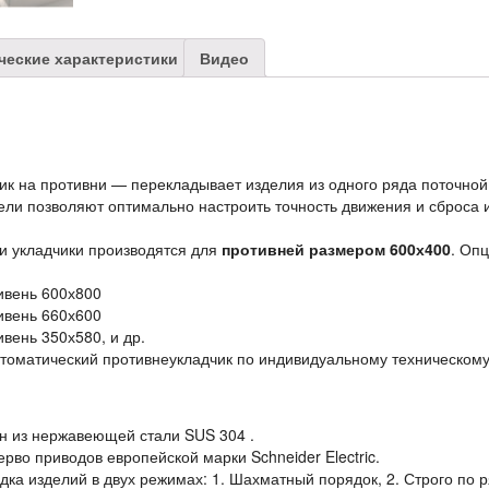
ческие характеристики
Видео
ик на противни — перекладывает изделия из одного ряда поточной
ели позволяют оптимально настроить точность движения и сброса
и укладчики производятся для
противней размером 600х400
. Оп
ивень 600х800
ивень 660х600
вень 350х580, и др.
втоматический противнеукладчик по индивидуальному техническому
ен из нержавеющей стали SUS 304 .
рво приводов европейской марки Schneider Electric.
ка изделий в двух режимах: 1. Шахматный порядок, 2. Строго по 