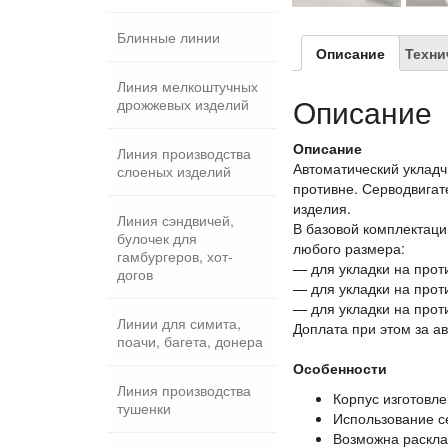
Блинные линии
Описание
Техни
Линия мелкоштучных
Описание
дрожжевых изделий
Описание
Линия производства
Автоматический укладч
слоеных изделий
противне. Серводвигат
изделия.
Линия сэндвичей,
В базовой комплектаци
булочек для
любого размера:
гамбургеров, хот-
— для укладки на прот
догов
— для укладки на прот
— для укладки на проти
Линии для симита,
Доплата при этом за а
поачи, багета, донера
Особенности
Линия производства
Корпус изготовл
тушенки
Использование се
Возможна расклад