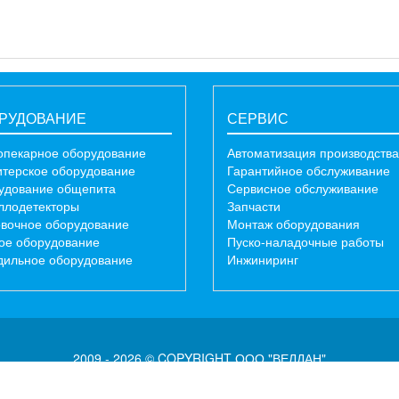
РУДОВАНИЕ
СЕРВИС
опекарное оборудование
Автоматизация производства
итерское оборудование
Гарантийное обслуживание
удование общепита
Сервисное обслуживание
ллодетекторы
Запчасти
овочное оборудование
Монтаж оборудования
ое оборудование
Пуско-наладочные работы
дильное оборудование
Инжиниринг
2009 - 2026 © COPYRIGHT ООО "ВЕЛДАН"
Карта сайта