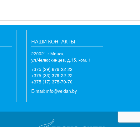
НАШИ КОНТАКТЫ
220021 г.Минск,
ул.Челюскинцев, д.15, ком. 1
+375 (29) 679-22-22
+375 (33) 379-22-22
+375 (17) 375-70-70
E-mail:
info@veldan.by