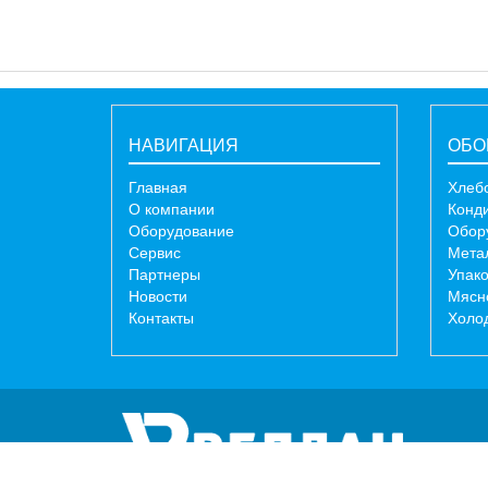
НАВИГАЦИЯ
ОБО
Главная
Хлеб
О компании
Конд
Оборудование
Обор
Сервис
Мета
Партнеры
Упак
Новости
Мясн
Контакты
Холо