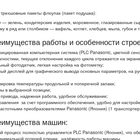
трехшовные пакеты флоупак (пакет подушка):
 — зелень, кондитерские изделия, мороженное, глазированные сыр
ку в ряд или столбиком — вафель, котлет, хлебцев, мыла, губок и т
имущества работы и особенности строе
ицированная компьютерная система (PLC Panasonic, цветной сенс
гностики, текущее отклонение каждого цикла отражается на экране
ьный фотодатчик, легкая настройка на фотометку;
ый дисплей для графического вывода основных параметров, на рус
лировка температуры продольной и поперечной запаки;
ы в выбранной позиции;
 привода, надежная работа, удобное обслуживание;
равления за счет программного обеспечения, удобно для настройк
частотными преобразователями Panasonic (Япония) (1 транспортер 
еимущества машин:
й процесс полностью управляется PLC Panasonic (Япония), что об
инимальной потерей пленки, надёжность работы машины.