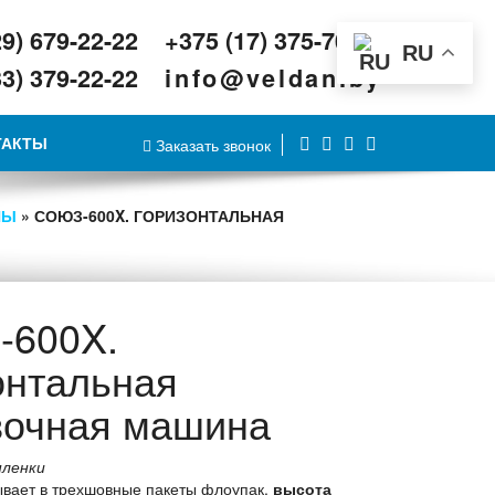
29) 679-22-22
+375 (17) 375-70-70
RU
33) 379-22-22
info@veldan.by
ТАКТЫ
Заказать звонок
НЫ
» СОЮЗ-600X. ГОРИЗОНТАЛЬНАЯ
600X.
онтальная
вочная машина
пленки
вает в трехшовные пакеты флоупак,
высота