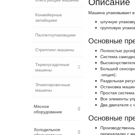
Описание
Машина упаковывает в 
Конвейерные
запайщики
штучную упаковку
групповую упаков
Паллетоупаковщики
Основные пре
Стреппинг-машины
Полностью русиф
Система самодиа
Высокочуствител
Термоусадочные
Большой сенсорн
машины
-опция);
Раздельная регу
Этикетировочные
Остановка машин
машины
Простая система
Все элементы уп
Два двигателя с 
Мясное
оборудование
Основные пр
Производственны
Холодильное
переналадку с м
оборудование